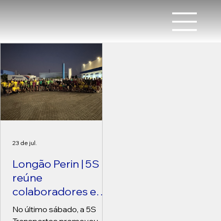
23 de jul.
Longão Perin | 5S
reúne
colaboradores e
familiares em uma
No último sábado, a 5S
manhã de saúde,