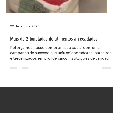
22 de out. de 2025
Mais de 2 toneladas de alimentos arrecadados
Reforçamos nosso compromisso social com uma
campanha de sucesso que uniu colaboradores, parceiros
e terceirizados em prol de cinco instituições de caridade
de Cuiabá e Várzea Grande. Com orgulho, celebramos
nosso resultado extraordinário da arrecadação,
superando as expectativas, conseguimos destinar 2 mil
quilos de alimentos à caridade. Cada doação
representou um gesto de empatia e provou que, juntos,
temos uma força transformadora. Todo o volume
arrecadado já tem um destino